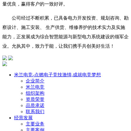
量优良，赢得客户的一致好评。
公司经过不断积累，已具备电力开发投资、规划咨询、勘
察设计、施工安装、 生产供货、维修养护的技术实力及实施
能力，正发展成为综合智慧能源与新型电力系统建设的领军企
业。允执其中，致力于能，让我们携手共创美好生活！
米兰电竞-点燃电子竞技激情,成就电竞梦想
企业简介
米兰电竞
组织架构
资质荣誉
品质承诺
联系我们
经营发展
主要业务
主要案例