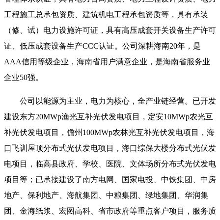
工程施工总承包资质、建筑机电工程承包资质等，具有承装
（修、试）电力设施许可证，具有高压成套开关设备生产许可
证、低压成套设备生产CCC认证。公司深耕海南20年，是
AAA信用等级企业，海南省用户满意企业，是海南省服务业
企业50强。
公司以能源为主业，电力为核心，全产业链经营。已开发
建设东方20MWp渔光互补光伏发电项目，定安10MWp农光互
补光伏发电项目，儋州100MWp农林光互补光伏发电项目，海
口飞训屋顶分布式光伏发电项目，海口综保大楼分布式光伏发
电项目，临高县政府、学校、医院、文体场所分布式光伏发电
项目等；已承接建设了南方电网、国家电投、中铁集团、中房
地产、保利地产、海航集团、中粮集团、绿地集团、华润集
团、金海纸浆、宏图高科、省市政府等重点客户项目，服务质