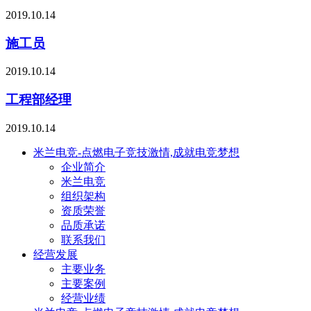
2019.10.14
施工员
2019.10.14
工程部经理
2019.10.14
米兰电竞-点燃电子竞技激情,成就电竞梦想
企业简介
米兰电竞
组织架构
资质荣誉
品质承诺
联系我们
经营发展
主要业务
主要案例
经营业绩