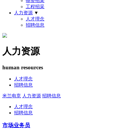
物资招采
工程招采
人力资源
▼
人才理念
招聘信息
人力资源
human resources
人才理念
招聘信息
米兰电竞
人力资源
招聘信息
人才理念
招聘信息
市场业务员