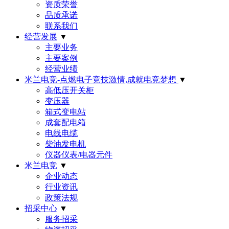
资质荣誉
品质承诺
联系我们
经营发展
▼
主要业务
主要案例
经营业绩
米兰电竞-点燃电子竞技激情,成就电竞梦想
▼
高低压开关柜
变压器
箱式变电站
成套配电箱
电线电缆
柴油发电机
仪器仪表/电器元件
米兰电竞
▼
企业动态
行业资讯
政策法规
招采中心
▼
服务招采