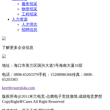
服务招采
物资招采
工程招采
人力资源
人才理念
招聘信息
了解更多企业信息
地址：海口市美兰区国兴大道5号海南大厦10层
电话：0898-65203379
手机：15208986366
传真：0898-
65203383
keerthysuresh4u.com
版权所有@2011米兰电竞-点燃电子竞技激情,成就电竞梦想
CopyRight＠Cases All Right Resserved