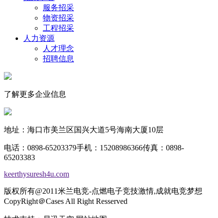
服务招采
物资招采
工程招采
人力资源
人才理念
招聘信息
了解更多企业信息
地址：海口市美兰区国兴大道5号海南大厦10层
电话：0898-65203379
手机：15208986366
传真：0898-
65203383
keerthysuresh4u.com
版权所有@2011米兰电竞-点燃电子竞技激情,成就电竞梦想
CopyRight＠Cases All Right Resserved