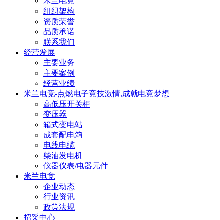
米兰电竞
组织架构
资质荣誉
品质承诺
联系我们
经营发展
主要业务
主要案例
经营业绩
米兰电竞-点燃电子竞技激情,成就电竞梦想
高低压开关柜
变压器
箱式变电站
成套配电箱
电线电缆
柴油发电机
仪器仪表/电器元件
米兰电竞
企业动态
行业资讯
政策法规
招采中心