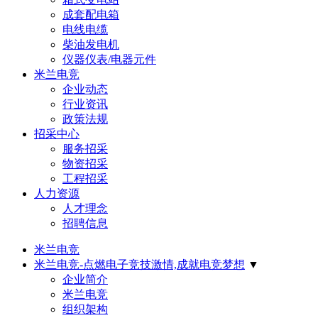
成套配电箱
电线电缆
柴油发电机
仪器仪表/电器元件
米兰电竞
企业动态
行业资讯
政策法规
招采中心
服务招采
物资招采
工程招采
人力资源
人才理念
招聘信息
米兰电竞
米兰电竞-点燃电子竞技激情,成就电竞梦想
▼
企业简介
米兰电竞
组织架构