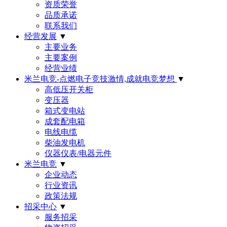
资质荣誉
品质承诺
联系我们
经营发展
▼
主要业务
主要案例
经营业绩
米兰电竞-点燃电子竞技激情,成就电竞梦想
▼
高低压开关柜
变压器
箱式变电站
成套配电箱
电线电缆
柴油发电机
仪器仪表/电器元件
米兰电竞
▼
企业动态
行业资讯
政策法规
招采中心
▼
服务招采