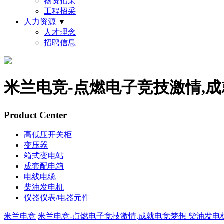
物资招采
工程招采
人力资源
▼
人才理念
招聘信息
米兰电竞-点燃电子竞技激情,
Product Center
高低压开关柜
变压器
箱式变电站
成套配电箱
电线电缆
柴油发电机
仪器仪表/电器元件
米兰电竞
米兰电竞-点燃电子竞技激情,成就电竞梦想
柴油发电