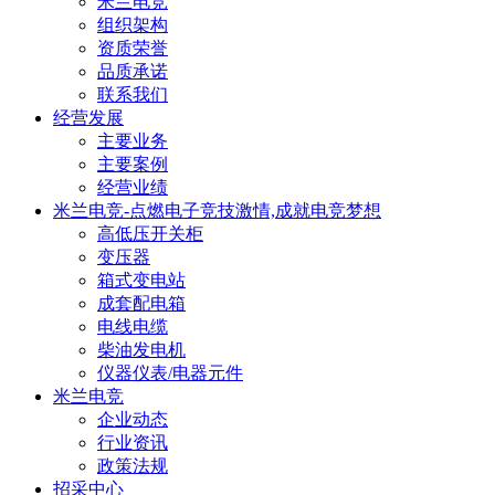
米兰电竞
组织架构
资质荣誉
品质承诺
联系我们
经营发展
主要业务
主要案例
经营业绩
米兰电竞-点燃电子竞技激情,成就电竞梦想
高低压开关柜
变压器
箱式变电站
成套配电箱
电线电缆
柴油发电机
仪器仪表/电器元件
米兰电竞
企业动态
行业资讯
政策法规
招采中心