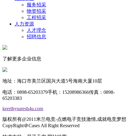
服务招采
物资招采
工程招采
人力资源
人才理念
招聘信息
了解更多企业信息
地址：海口市美兰区国兴大道5号海南大厦10层
电话：0898-65203379
手机：15208986366
传真：0898-
65203383
keerthysuresh4u.com
版权所有@2011米兰电竞-点燃电子竞技激情,成就电竞梦想
CopyRight＠Cases All Right Resserved