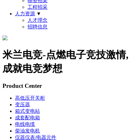
物资招采
工程招采
人力资源
▼
人才理念
招聘信息
米兰电竞-点燃电子竞技激情,
成就电竞梦想
Product Center
高低压开关柜
变压器
箱式变电站
成套配电箱
电线电缆
柴油发电机
仪器仪表/电器元件