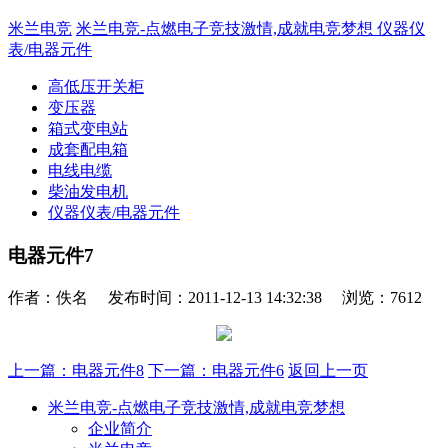
米兰电竞
米兰电竞-点燃电子竞技激情,成就电竞梦想
仪器仪
表/电器元件
高低压开关柜
变压器
箱式变电站
成套配电箱
电线电缆
柴油发电机
仪器仪表/电器元件
电器元件7
作者：佚名 发布时间：2011-12-13 14:32:38 浏览：7612
上一篇：
电器元件8
下一篇：
电器元件6
返回上一页
米兰电竞-点燃电子竞技激情,成就电竞梦想
企业简介