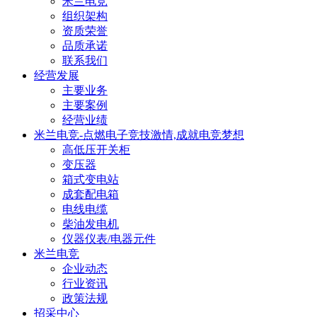
米兰电竞
组织架构
资质荣誉
品质承诺
联系我们
经营发展
主要业务
主要案例
经营业绩
米兰电竞-点燃电子竞技激情,成就电竞梦想
高低压开关柜
变压器
箱式变电站
成套配电箱
电线电缆
柴油发电机
仪器仪表/电器元件
米兰电竞
企业动态
行业资讯
政策法规
招采中心