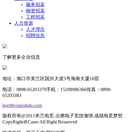
服务招采
物资招采
工程招采
人力资源
人才理念
招聘信息
了解更多企业信息
地址：海口市美兰区国兴大道5号海南大厦10层
电话：0898-65203379
手机：15208986366
传真：0898-
65203383
keerthysuresh4u.com
版权所有@2011米兰电竞-点燃电子竞技激情,成就电竞梦想
CopyRight＠Cases All Right Resserved