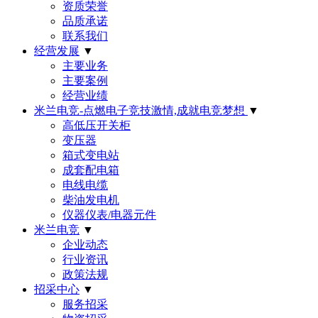
资质荣誉
品质承诺
联系我们
经营发展
▼
主要业务
主要案例
经营业绩
米兰电竞-点燃电子竞技激情,成就电竞梦想
▼
高低压开关柜
变压器
箱式变电站
成套配电箱
电线电缆
柴油发电机
仪器仪表/电器元件
米兰电竞
▼
企业动态
行业资讯
政策法规
招采中心
▼
服务招采