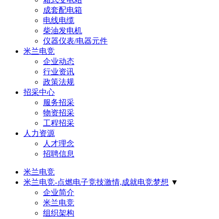
成套配电箱
电线电缆
柴油发电机
仪器仪表/电器元件
米兰电竞
企业动态
行业资讯
政策法规
招采中心
服务招采
物资招采
工程招采
人力资源
人才理念
招聘信息
米兰电竞
米兰电竞-点燃电子竞技激情,成就电竞梦想
▼
企业简介
米兰电竞
组织架构