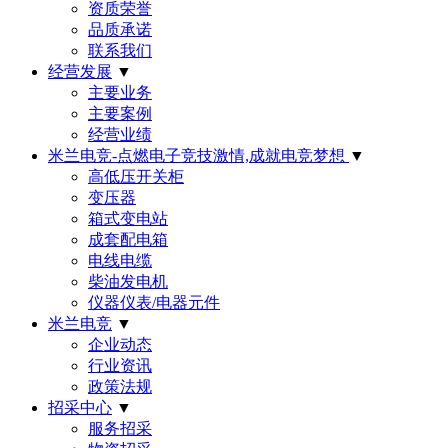
资质荣誉
品质承诺
联系我们
经营发展
▼
主要业务
主要案例
经营业绩
米兰电竞-点燃电子竞技激情,成就电竞梦想
▼
高低压开关柜
变压器
箱式变电站
成套配电箱
电线电缆
柴油发电机
仪器仪表/电器元件
米兰电竞
▼
企业动态
行业资讯
政策法规
招采中心
▼
服务招采