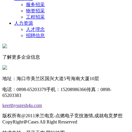
服务招采
物资招采
工程招采
人力资源
人才理念
招聘信息
了解更多企业信息
地址：海口市美兰区国兴大道5号海南大厦10层
电话：0898-65203379
手机：15208986366
传真：0898-
65203383
keerthysuresh4u.com
版权所有@2011米兰电竞-点燃电子竞技激情,成就电竞梦想
CopyRight＠Cases All Right Resserved