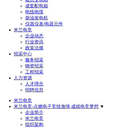
成套配电箱
电线电缆
柴油发电机
仪器仪表/电器元件
米兰电竞
企业动态
行业资讯
政策法规
招采中心
服务招采
物资招采
工程招采
人力资源
人才理念
招聘信息
米兰电竞
米兰电竞-点燃电子竞技激情,成就电竞梦想
▼
企业简介
米兰电竞
组织架构