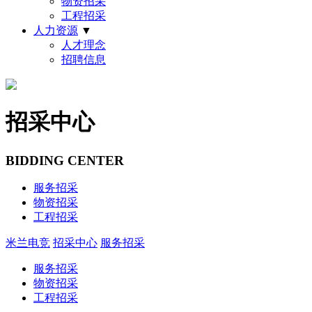
物资招采
工程招采
人力资源
▼
人才理念
招聘信息
招采中心
BIDDING CENTER
服务招采
物资招采
工程招采
米兰电竞
招采中心
服务招采
服务招采
物资招采
工程招采