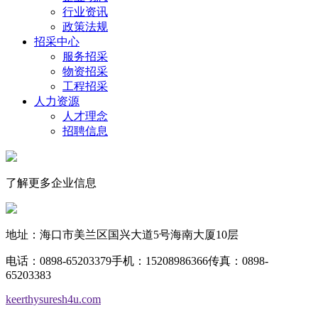
行业资讯
政策法规
招采中心
服务招采
物资招采
工程招采
人力资源
人才理念
招聘信息
了解更多企业信息
地址：海口市美兰区国兴大道5号海南大厦10层
电话：0898-65203379
手机：15208986366
传真：0898-
65203383
keerthysuresh4u.com