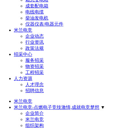
成套配电箱
电线电缆
柴油发电机
仪器仪表/电器元件
米兰电竞
企业动态
行业资讯
政策法规
招采中心
服务招采
物资招采
工程招采
人力资源
人才理念
招聘信息
米兰电竞
米兰电竞-点燃电子竞技激情,成就电竞梦想
▼
企业简介
米兰电竞
组织架构