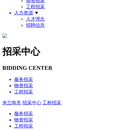
物资招采
工程招采
人力资源
▼
人才理念
招聘信息
招采中心
BIDDING CENTER
服务招采
物资招采
工程招采
米兰电竞
招采中心
工程招采
服务招采
物资招采
工程招采