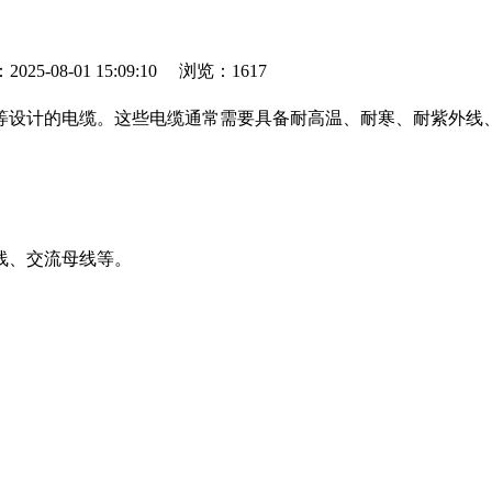
-01 15:09:10 浏览：1617
等设计的电缆。这些电缆通常需要具备耐高温、耐寒、耐紫外线
线、交流母线等。