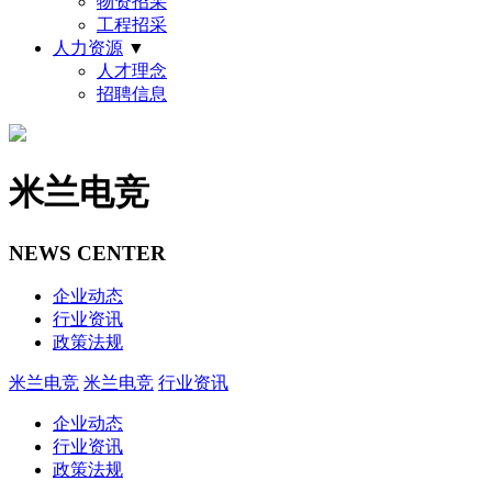
物资招采
工程招采
人力资源
▼
人才理念
招聘信息
米兰电竞
NEWS CENTER
企业动态
行业资讯
政策法规
米兰电竞
米兰电竞
行业资讯
企业动态
行业资讯
政策法规