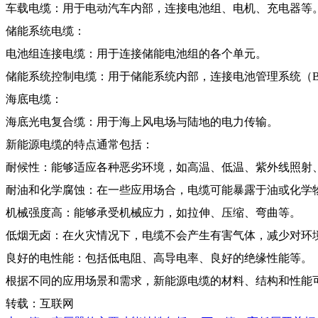
车载电缆：用于电动汽车内部，连接电池组、电机、充电器等
储能系统电缆：
电池组连接电缆：用于连接储能电池组的各个单元。
储能系统控制电缆：用于储能系统内部，连接电池管理系统（B
海底电缆：
海底光电复合缆：用于海上风电场与陆地的电力传输。
新能源电缆的特点通常包括：
耐候性：能够适应各种恶劣环境，如高温、低温、紫外线照射
耐油和化学腐蚀：在一些应用场合，电缆可能暴露于油或化学
机械强度高：能够承受机械应力，如拉伸、压缩、弯曲等。
低烟无卤：在火灾情况下，电缆不会产生有害气体，减少对环
良好的电性能：包括低电阻、高导电率、良好的绝缘性能等。
根据不同的应用场景和需求，新能源电缆的材料、结构和性能
转载：互联网