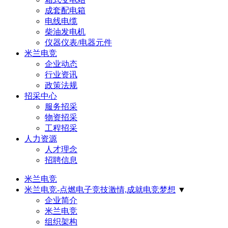
成套配电箱
电线电缆
柴油发电机
仪器仪表/电器元件
米兰电竞
企业动态
行业资讯
政策法规
招采中心
服务招采
物资招采
工程招采
人力资源
人才理念
招聘信息
米兰电竞
米兰电竞-点燃电子竞技激情,成就电竞梦想
▼
企业简介
米兰电竞
组织架构