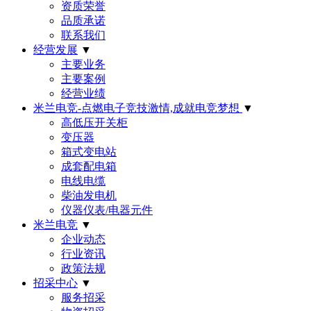
资质荣誉
品质承诺
联系我们
经营发展
▼
主要业务
主要案例
经营业绩
米兰电竞-点燃电子竞技激情,成就电竞梦想
▼
高低压开关柜
变压器
箱式变电站
成套配电箱
电线电缆
柴油发电机
仪器仪表/电器元件
米兰电竞
▼
企业动态
行业资讯
政策法规
招采中心
▼
服务招采