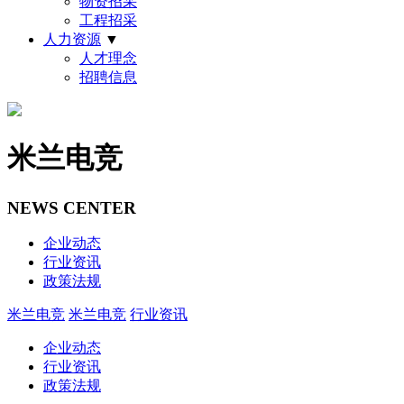
物资招采
工程招采
人力资源
▼
人才理念
招聘信息
米兰电竞
NEWS CENTER
企业动态
行业资讯
政策法规
米兰电竞
米兰电竞
行业资讯
企业动态
行业资讯
政策法规