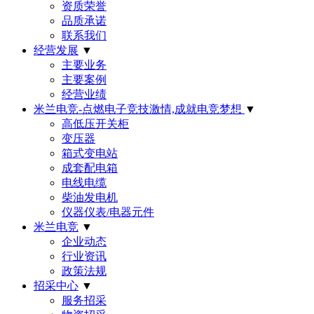
资质荣誉
品质承诺
联系我们
经营发展
▼
主要业务
主要案例
经营业绩
米兰电竞-点燃电子竞技激情,成就电竞梦想
▼
高低压开关柜
变压器
箱式变电站
成套配电箱
电线电缆
柴油发电机
仪器仪表/电器元件
米兰电竞
▼
企业动态
行业资讯
政策法规
招采中心
▼
服务招采