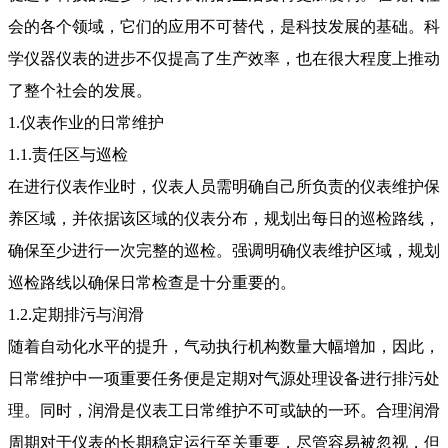
会的各个领域，它们的应用不可替代，是科技发展的基础。科
学仪器仪表的进步不仅提高了生产效率，也在很大程度上推动
了整个社会的发展。
1.仪表作业的日常维护
1.1.责任区与巡检
在进行仪表作业时，仪表人员需明确自己所负责的仪表维护保
养区域，并依据该区域的仪表分布，规划出每日的巡检路线，
确保至少进行一次完整的巡检。强调明确仪表维护区域，规划
巡检路线以确保日常检查是十分重要的。
1.2.定期排污与润滑
随着自动化水平的提升，气动执行机构数量大幅增加，因此，
日常维护中一项重要任务便是定期对气源处理设备进行排污处
理。同时，润滑是仪表工日常维护不可或缺的一环。合理润滑
周期对于仪表的长期稳定运行至关重要，尽管容易被忽视，但