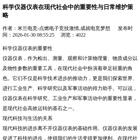
科学仪器仪表在现代社会中的重要性与日常维护策
略
作者：米兰电竞-点燃电子竞技激情,成就电竞梦想 发布时
间：2026-01-30 08:55:25 浏览：4022
科学仪器仪表的重要性
仪器仪表，作为检出、测量、观察和计算物理量、物质成分以
及物性参数的重要工具，在现代社会中扮演着举足轻重的角
色。它们不仅是科学技术进步的推动力，更是我们探索世界、
进行工业生产、科学研究以及军事活动的得力助手。可以说，
仪器仪表在科学研究、工业生产和军事活动中的重要性显著，
是现代社会高效运转的基石之一。
现代科技与生活的关系
现代科技的进步离不开仪器仪表的基础作用。仪器仪表的发展
促进了科技的进步，使得我们的生活变得更加便利。在现代社