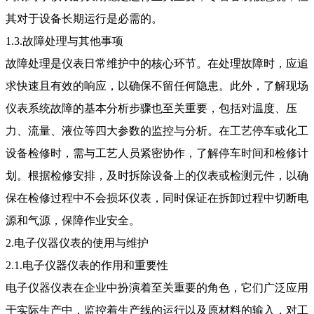
其对于设备长期运行是必需的。
1.3.故障处理与其他事项
故障处理是仪表日常维护中的核心环节。在处理故障时，应追
求快速且有效的响应，以确保不留任何隐患。此外，了解现场
仪表系统故障的基本分析步骤也至关重要，包括对温度、压
力、流量、液位等四大参数的监控与分析。在工艺停车或化工
设备检修时，需与工艺人员紧密协作，了解停车时间和检修计
划。根据检修安排，及时拆除设备上的仪表或检测元件，以确
保在检修过程中不会损坏仪表，同时保证在拆卸过程中切断电
源和气源，保障作业安全。
2.电子仪器仪表的使用与维护
2.1.电子仪器仪表的作用和重要性
电子仪器仪表在企业中扮演着至关重要的角色，它们广泛应用
于实际生产中，监控着生产线的运行以及原材料的输入，对工