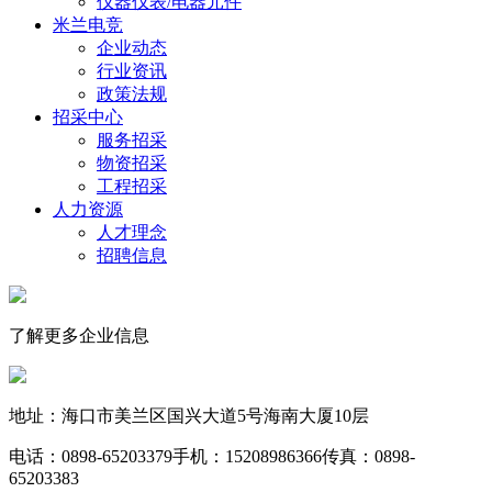
仪器仪表/电器元件
米兰电竞
企业动态
行业资讯
政策法规
招采中心
服务招采
物资招采
工程招采
人力资源
人才理念
招聘信息
了解更多企业信息
地址：海口市美兰区国兴大道5号海南大厦10层
电话：0898-65203379
手机：15208986366
传真：0898-
65203383