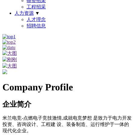
物资招采
工程招采
人力资源
▼
人才理念
招聘信息
Company Profile
企业简介
米兰电竞-点燃电子竞技激情,成就电竞梦想 是致力于电力开发
投资、咨询设计、工程建 设、装备制造、运行维护于一体的
现代化企业。