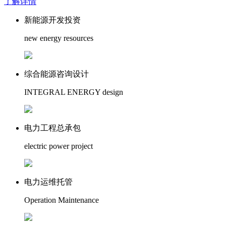
了解详情
新能源开发投资
new energy resources
综合能源咨询设计
INTEGRAL ENERGY design
电力工程总承包
electric power project
电力运维托管
Operation Maintenance