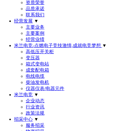
资质荣誉
品质承诺
联系我们
经营发展
▼
主要业务
主要案例
经营业绩
米兰电竞-点燃电子竞技激情,成就电竞梦想
▼
高低压开关柜
变压器
箱式变电站
成套配电箱
电线电缆
柴油发电机
仪器仪表/电器元件
米兰电竞
▼
企业动态
行业资讯
政策法规
招采中心
▼
服务招采