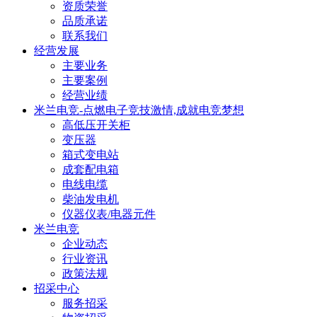
资质荣誉
品质承诺
联系我们
经营发展
主要业务
主要案例
经营业绩
米兰电竞-点燃电子竞技激情,成就电竞梦想
高低压开关柜
变压器
箱式变电站
成套配电箱
电线电缆
柴油发电机
仪器仪表/电器元件
米兰电竞
企业动态
行业资讯
政策法规
招采中心
服务招采