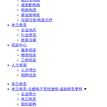
成套配电箱
电线电缆
柴油发电机
仪器仪表/电器元件
米兰电竞
企业动态
行业资讯
政策法规
招采中心
服务招采
物资招采
工程招采
人力资源
人才理念
招聘信息
米兰电竞
米兰电竞-点燃电子竞技激情,成就电竞梦想
▼
企业简介
米兰电竞
组织架构