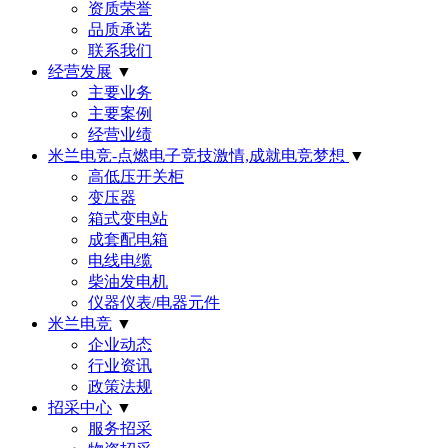
资质荣誉
品质承诺
联系我们
经营发展
▼
主要业务
主要案例
经营业绩
米兰电竞-点燃电子竞技激情,成就电竞梦想
▼
高低压开关柜
变压器
箱式变电站
成套配电箱
电线电缆
柴油发电机
仪器仪表/电器元件
米兰电竞
▼
企业动态
行业资讯
政策法规
招采中心
▼
服务招采